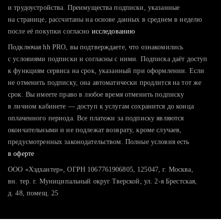
тратите много времени на поиск и вручную поднимаете
и трудоустройства. Преимущества подписки, указанные
резюме
на странице, рассчитаны на основе данных в среднем в неделю
после её покупки согласно
хотите сравнить себя с конкурентами и оценить шансы
исследованию
Подключая hh PRO, вы подтверждаете, что ознакомились
с условиями подписки и согласны с ними. Подписка даёт доступ
к функциям сервиса на срок, указанный при оформлении. Если
не отменить подписку, она автоматически продлится на тот же
срок. Вы имеете право в любое время отменить подписку
в личном кабинете — доступ к услугам сохранится до конца
оплаченного периода. Все платежи за подписку являются
окончательными и не подлежат возврату, кроме случаев,
предусмотренных законодательством. Полные условия есть
в оферте
ООО «Хэдхантер», ОГРН 1067761906805, 125047, г. Москва,
вн. тер. г. Муниципальный округ Тверской, ул. 2-я Брестская,
д. 48, помещ. 25