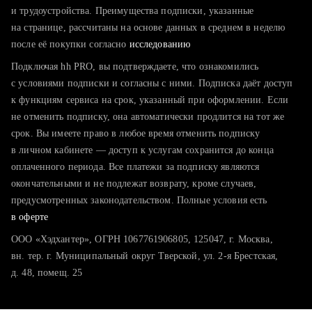
тратите много времени на поиск и вручную поднимаете
и трудоустройства. Преимущества подписки, указанные
резюме
на странице, рассчитаны на основе данных в среднем в неделю
после её покупки согласно
хотите сравнить себя с конкурентами и оценить шансы
исследованию
Подключая hh PRO, вы подтверждаете, что ознакомились
с условиями подписки и согласны с ними. Подписка даёт доступ
к функциям сервиса на срок, указанный при оформлении. Если
не отменить подписку, она автоматически продлится на тот же
срок. Вы имеете право в любое время отменить подписку
в личном кабинете — доступ к услугам сохранится до конца
оплаченного периода. Все платежи за подписку являются
окончательными и не подлежат возврату, кроме случаев,
предусмотренных законодательством. Полные условия есть
в оферте
ООО «Хэдхантер», ОГРН 1067761906805, 125047, г. Москва,
вн. тер. г. Муниципальный округ Тверской, ул. 2-я Брестская,
д. 48, помещ. 25