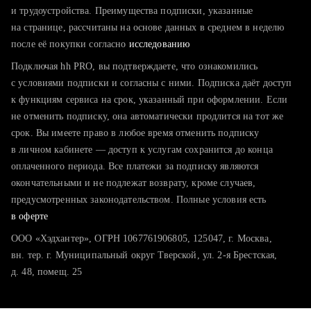
тратите много времени на поиск и вручную поднимаете
и трудоустройства. Преимущества подписки, указанные
резюме
на странице, рассчитаны на основе данных в среднем в неделю
после её покупки согласно
хотите сравнить себя с конкурентами и оценить шансы
исследованию
Подключая hh PRO, вы подтверждаете, что ознакомились
с условиями подписки и согласны с ними. Подписка даёт доступ
к функциям сервиса на срок, указанный при оформлении. Если
не отменить подписку, она автоматически продлится на тот же
срок. Вы имеете право в любое время отменить подписку
в личном кабинете — доступ к услугам сохранится до конца
оплаченного периода. Все платежи за подписку являются
окончательными и не подлежат возврату, кроме случаев,
предусмотренных законодательством. Полные условия есть
в оферте
ООО «Хэдхантер», ОГРН 1067761906805, 125047, г. Москва,
вн. тер. г. Муниципальный округ Тверской, ул. 2-я Брестская,
д. 48, помещ. 25