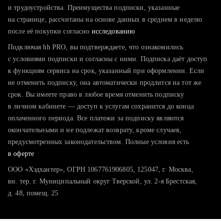
тратите много времени на поиск и вручную поднимаете
и трудоустройства. Преимущества подписки, указанные
резюме
на странице, рассчитаны на основе данных в среднем в неделю
после её покупки согласно
хотите сравнить себя с конкурентами и оценить шансы
исследованию
Подключая hh PRO, вы подтверждаете, что ознакомились
с условиями подписки и согласны с ними. Подписка даёт доступ
к функциям сервиса на срок, указанный при оформлении. Если
не отменить подписку, она автоматически продлится на тот же
срок. Вы имеете право в любое время отменить подписку
в личном кабинете — доступ к услугам сохранится до конца
оплаченного периода. Все платежи за подписку являются
окончательными и не подлежат возврату, кроме случаев,
предусмотренных законодательством. Полные условия есть
в оферте
ООО «Хэдхантер», ОГРН 1067761906805, 125047, г. Москва,
вн. тер. г. Муниципальный округ Тверской, ул. 2-я Брестская,
д. 48, помещ. 25