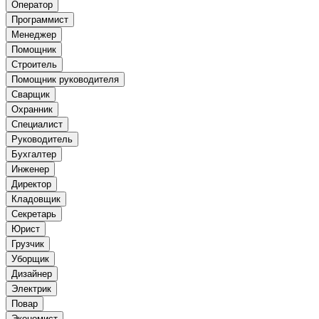
Оператор
Программист
Менеджер
Помощник
Строитель
Помощник руководителя
Сварщик
Охранник
Специалист
Руководитель
Бухгалтер
Инженер
Директор
Кладовщик
Секретарь
Юрист
Грузчик
Уборщик
Дизайнер
Электрик
Повар
Экономист