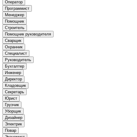
Оператор
Программист
Менеджер
Помощник
Строитель
Помощник руководителя
Сварщик
Охранник
Специалист
Руководитель
Бухгалтер
Инженер
Директор
Кладовщик
Секретарь
Юрист
Грузчик
Уборщик
Дизайнер
Электрик
Повар
Экономист