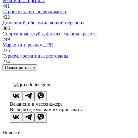
Розничная торговля
441
Строительство, недвижимость
422
Домашний, обслуживающий персонал
386
Спортивные клубы, фитнес, салоны красоты
249
Маркетинг, реклама, PR
235
Туризм, гостиницы, рестораны
214
Посмотреть все
Вакансии в мессенджере
Выберите, куда вам их присылать:
Новости